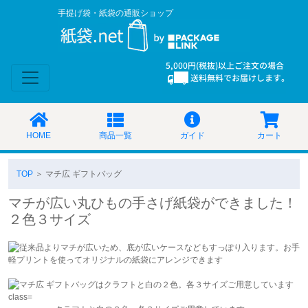
手提げ袋・紙袋の通販ショップ
HOME
商品一覧
ガイド
カート
TOP
＞ マチ広 ギフトバッグ
マチが広い丸ひもの手さげ紙袋ができました！
２色３サイズ