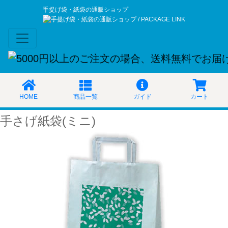
手提げ袋・紙袋の通販ショップ
HOME
商品一覧
ガイド
カート
手さげ紙袋(ミニ)