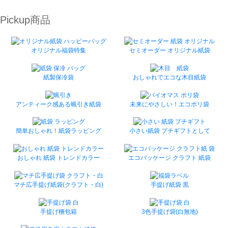
Pickup商品
オリジナル福袋特集
セミオーダー オリジナル紙袋
紙製保冷袋
おしゃれでエコな木目紙袋
アンティーク感ある蝋引き紙袋
未来にやさしい！エコポリ袋
簡単おしゃれ！紙袋ラッピング
小さい紙袋 プチギフトとして
おしゃれ 紙袋 トレンドカラー
エコパッケージ クラフト 紙袋
マチ広手提げ紙袋(クラフト・白)
手提げ紙袋 黒
手提げ梱包箱
3色手提げ袋(白無地)