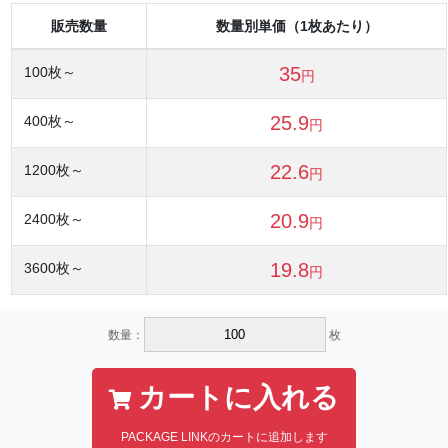
販売数量
数量別単価（1枚あたり）
35
100
枚～
円
25.9
400
枚～
円
22.6
1200
枚～
円
20.9
2400
枚～
円
19.8
3600
枚～
円
数量：
枚
カートに入れる
PACKAGE LINKのカートに追加します