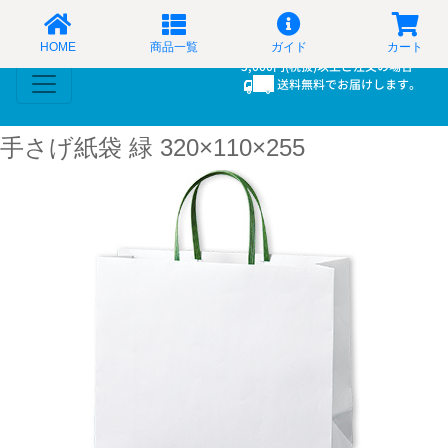
手提げ袋・紙袋の通販ショップ
HOME
商品一覧
ガイド
カート
手さげ紙袋 緑 320×110×255