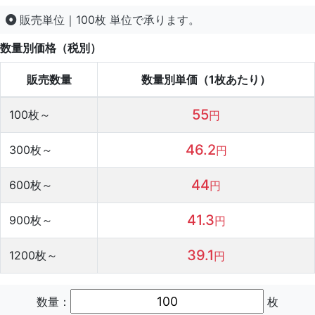
販売単位｜100枚 単位で承ります。
数量別価格（税別）
販売数量
数量別単価（1枚あたり）
55
100
枚～
円
46.2
300
枚～
円
44
600
枚～
円
41.3
900
枚～
円
39.1
1200
枚～
円
数量：
枚